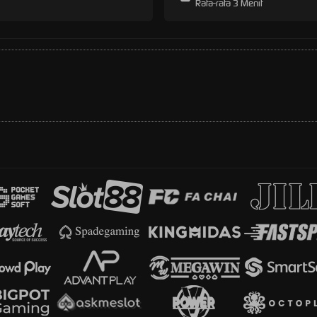
Rata-rata 3 Menit