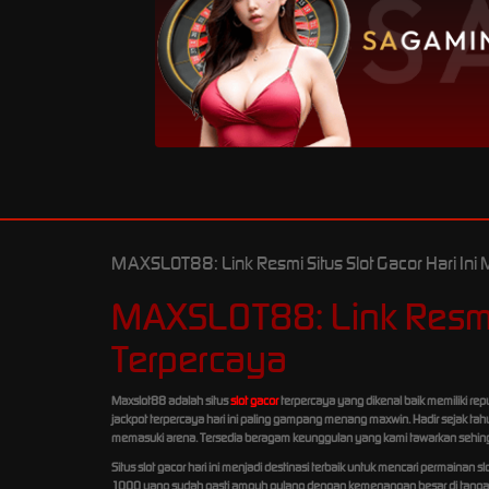
MAXSLOT88: Link Resmi Situs Slot Gacor Hari Ini
MAXSLOT88: Link Resmi 
Terpercaya
Maxslot88 adalah situs
slot gacor
terpercaya yang dikenal baik memiliki re
jackpot terpercaya hari ini paling gampang menang maxwin. Hadir sejak tahun 
memasuki arena. Tersedia beragam keunggulan yang kami tawarkan sehingg
Situs slot gacor hari ini menjadi destinasi terbaik untuk mencari perma
1000 yang sudah pasti ampuh pulang dengan kemenangan besar di tangan. 