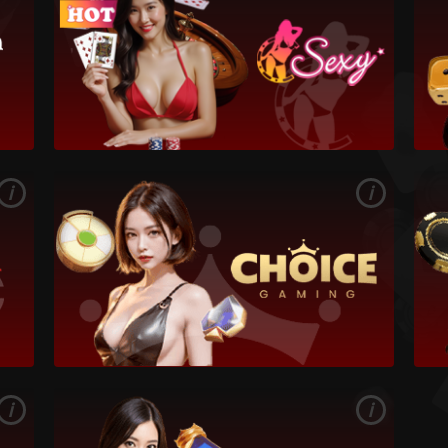
i
i
i
i