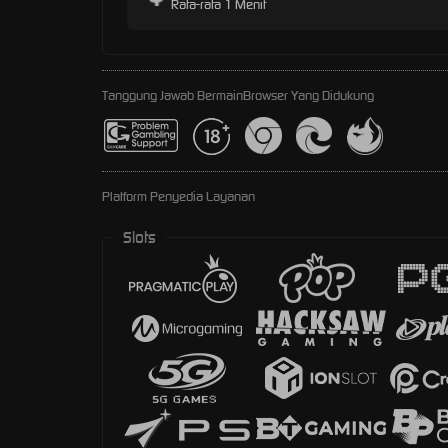
Rata-rata 1 Menit
Tanggung Jawab Bermain
Browser Yang Didukung
Platform Penyedia Layanan
Slots