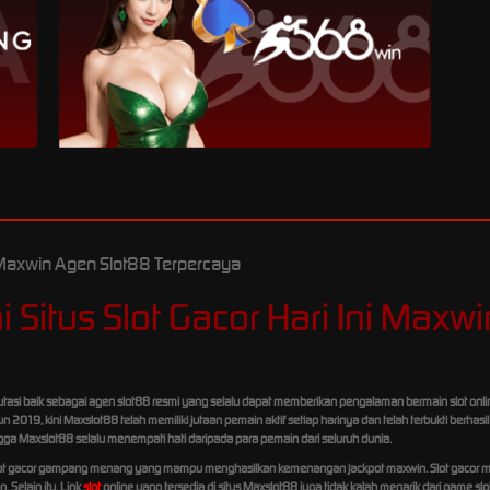
 Maxwin Agen Slot88 Terpercaya
Situs Slot Gacor Hari Ini Maxw
putasi baik sebagai agen slot88 resmi yang selalu dapat memberikan pengalaman bermain slot onlin
2019, kini Maxslot88 telah memiliki jutaan pemain aktif setiap harinya dan telah terbukti berhasil
a Maxslot88 selalu menempati hati daripada para pemain dari seluruh dunia.
inan slot gacor gampang menang yang mampu menghasilkan kemenangan jackpot maxwin. Slot gacor m
Selain itu, Link
slot
online yang tersedia di situs Maxslot88 juga tidak kalah menarik dari game slo