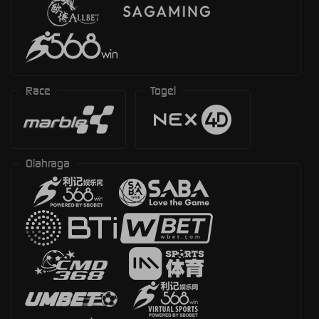
Race
Togel
Olahraga