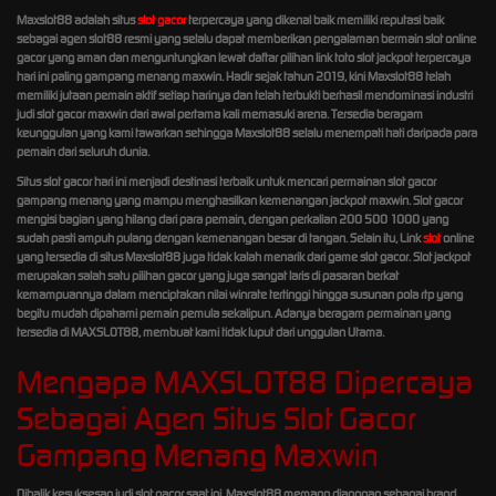
Maxslot88 adalah situs
slot gacor
terpercaya yang dikenal baik memiliki reputasi baik
sebagai agen slot88 resmi yang selalu dapat memberikan pengalaman bermain slot online
gacor yang aman dan menguntungkan lewat daftar pilihan link toto slot jackpot terpercaya
hari ini paling gampang menang maxwin. Hadir sejak tahun 2019, kini Maxslot88 telah
memiliki jutaan pemain aktif setiap harinya dan telah terbukti berhasil mendominasi industri
judi slot gacor maxwin dari awal pertama kali memasuki arena. Tersedia beragam
keunggulan yang kami tawarkan sehingga Maxslot88 selalu menempati hati daripada para
pemain dari seluruh dunia.
Situs slot gacor hari ini menjadi destinasi terbaik untuk mencari permainan slot gacor
gampang menang yang mampu menghasilkan kemenangan jackpot maxwin. Slot gacor
mengisi bagian yang hilang dari para pemain, dengan perkalian 200 500 1000 yang
sudah pasti ampuh pulang dengan kemenangan besar di tangan. Selain itu, Link
slot
online
yang tersedia di situs Maxslot88 juga tidak kalah menarik dari game slot gacor. Slot jackpot
merupakan salah satu pilihan gacor yang juga sangat laris di pasaran berkat
kemampuannya dalam menciptakan nilai winrate tertinggi hingga susunan pola rtp yang
begitu mudah dipahami pemain pemula sekalipun. Adanya beragam permainan yang
tersedia di MAXSLOT88, membuat kami tidak luput dari unggulan Utama.
Mengapa MAXSLOT88 Dipercaya
Sebagai Agen Situs Slot Gacor
Gampang Menang Maxwin
Dibalik kesuksesan judi slot gacor saat ini, Maxslot88 memang dianggap sebagai brand