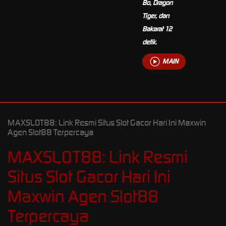
Bo, Dragon
Tiger, dan
Bakarat 12
detik.
MAIN
MAXSLOT88: Link Resmi Situs Slot Gacor Hari Ini Maxwin
Agen Slot88 Terpercaya
MAXSLOT88: Link Resmi
Situs Slot Gacor Hari Ini
Maxwin Agen Slot88
Terpercaya