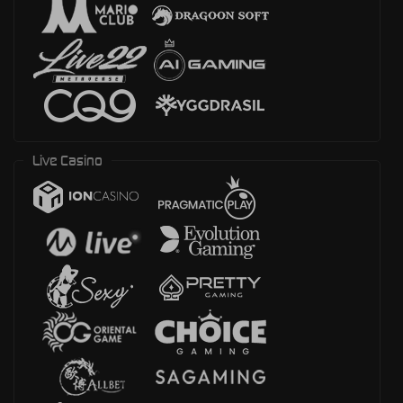
Live Casino