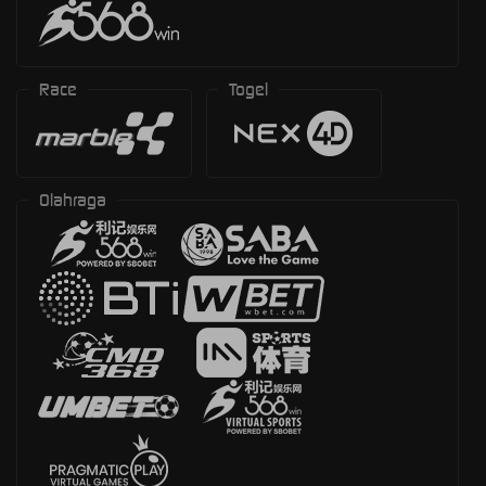
Race
Togel
Olahraga