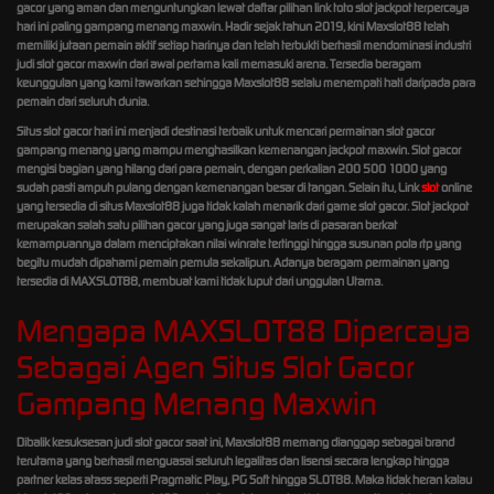
gacor yang aman dan menguntungkan lewat daftar pilihan link toto slot jackpot terpercaya
hari ini paling gampang menang maxwin. Hadir sejak tahun 2019, kini Maxslot88 telah
memiliki jutaan pemain aktif setiap harinya dan telah terbukti berhasil mendominasi industri
judi slot gacor maxwin dari awal pertama kali memasuki arena. Tersedia beragam
keunggulan yang kami tawarkan sehingga Maxslot88 selalu menempati hati daripada para
pemain dari seluruh dunia.
Situs slot gacor hari ini menjadi destinasi terbaik untuk mencari permainan slot gacor
gampang menang yang mampu menghasilkan kemenangan jackpot maxwin. Slot gacor
mengisi bagian yang hilang dari para pemain, dengan perkalian 200 500 1000 yang
sudah pasti ampuh pulang dengan kemenangan besar di tangan. Selain itu, Link
slot
online
yang tersedia di situs Maxslot88 juga tidak kalah menarik dari game slot gacor. Slot jackpot
merupakan salah satu pilihan gacor yang juga sangat laris di pasaran berkat
kemampuannya dalam menciptakan nilai winrate tertinggi hingga susunan pola rtp yang
begitu mudah dipahami pemain pemula sekalipun. Adanya beragam permainan yang
tersedia di MAXSLOT88, membuat kami tidak luput dari unggulan Utama.
Mengapa MAXSLOT88 Dipercaya
Sebagai Agen Situs Slot Gacor
Gampang Menang Maxwin
Dibalik kesuksesan judi slot gacor saat ini, Maxslot88 memang dianggap sebagai brand
terutama yang berhasil menguasai seluruh legalitas dan lisensi secara lengkap hingga
partner kelas atass seperti Pragmatic Play, PG Soft hingga SLOT88. Maka tidak heran kalau