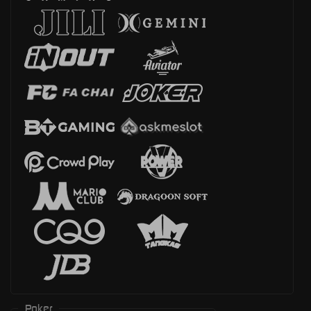
Poker