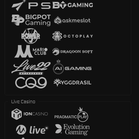
Live Casino