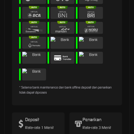
* Selama bank maintenance dan bank offline deposit dan penarikan
tidak dapat diproses
Deposit
Penarikan
Rata-rata 1 Menit
Rata-rata 3 Menit