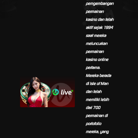
pemgembangan
permainan
kasino dan telah
aktif sejak 1994
saat mereka
meluncurkan
permainan
kasino online
pertama.
Mereka berada
di Isle of Man
dan telah
memiliki lebih
dari 700
permainan di
portofolio
mereka, yang