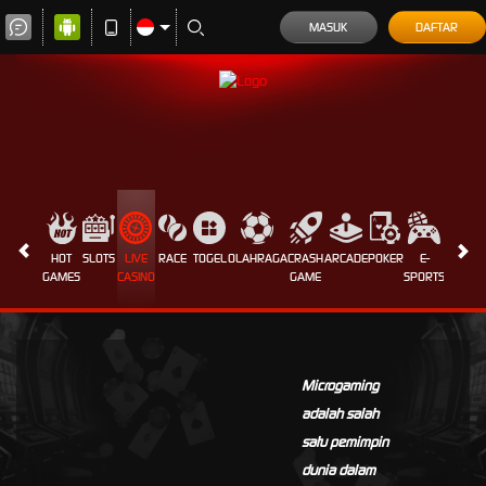
MASUK
DAFTAR
HOT
SLOTS
LIVE
RACE
TOGEL
OLAHRAGA
CRASH
ARCADE
POKER
E-
SABUN
GAMES
CASINO
GAME
SPORTS
AYAM
Microgaming
adalah salah
satu pemimpin
dunia dalam