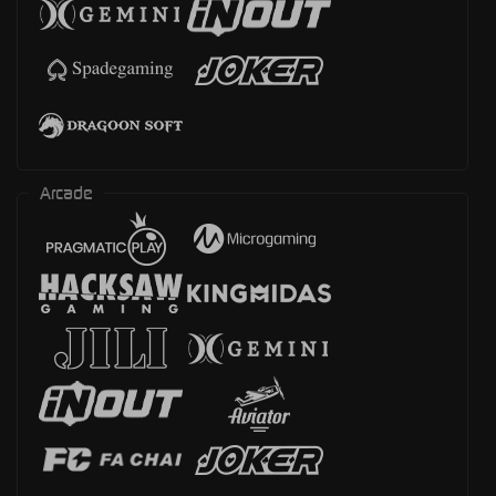
Arcade