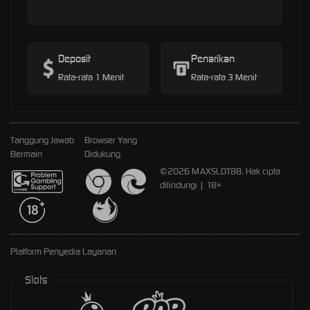
Deposit
Penarikan
Rata-rata 1 Menit
Rata-rata 3 Menit
Tanggung Jawab
Browser Yang
Bermain
Didukung
©2026 MAXSLOT88. Hak cipta
dilindungi | 18+
Platform Penyedia Layanan
Slots