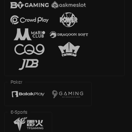
Poker
E-Sports