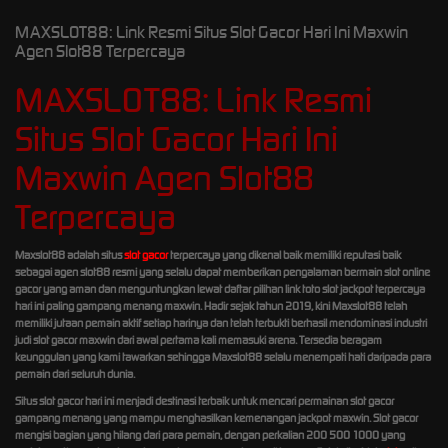
MAXSLOT88: Link Resmi Situs Slot Gacor Hari Ini Maxwin
Agen Slot88 Terpercaya
MAXSLOT88: Link Resmi
Situs Slot Gacor Hari Ini
Maxwin Agen Slot88
Terpercaya
Maxslot88 adalah situs
slot gacor
terpercaya yang dikenal baik memiliki reputasi baik
sebagai agen slot88 resmi yang selalu dapat memberikan pengalaman bermain slot online
gacor yang aman dan menguntungkan lewat daftar pilihan link toto slot jackpot terpercaya
hari ini paling gampang menang maxwin. Hadir sejak tahun 2019, kini Maxslot88 telah
memiliki jutaan pemain aktif setiap harinya dan telah terbukti berhasil mendominasi industri
judi slot gacor maxwin dari awal pertama kali memasuki arena. Tersedia beragam
keunggulan yang kami tawarkan sehingga Maxslot88 selalu menempati hati daripada para
pemain dari seluruh dunia.
Situs slot gacor hari ini menjadi destinasi terbaik untuk mencari permainan slot gacor
gampang menang yang mampu menghasilkan kemenangan jackpot maxwin. Slot gacor
mengisi bagian yang hilang dari para pemain, dengan perkalian 200 500 1000 yang