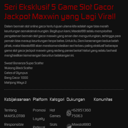
Seri Eksklusif 5 Game Slot Gacor
Jackpot Maxwin yang Lagi Viral!
Dalam bermain slot online gacor tentu tujuan utama kita adalah agar bisa meraih
keuntungan semaksimal mungkin. Begitupun kami, Maxslot88 selalu memprioritas
pengalaman bermain slot gacor maxwin yang aman dan menguntungkan, sehingga para
pemain bisa meraup keuntungan tanpa batas. Untuk itu, Demi kesenangan kedua belah
pihak, maka Maxslot88 akan merekomendasikan seri terbaru paling eksklusif beberapa
game slot gacor jackpot maxwin yang sedang panas berkat histori yang selalu berhasil
menghasilkan kemenangan beruntun belakangan ini.
Sweet Bonanza Super Scatter
Wukong Black Scatter
Gates of Olympus
Bang Gacor 1000
Mahjong Ways 2
Kebijaksanaan
Platform
Kategori
Dukungan
Komunitas
Tentang
Promosi
Hot
+62851360
MAXSLOT88
Games
75063
Loyalty
Responsible
Slots
Maxslot88O
Referral