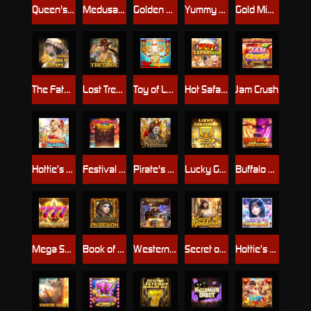
Queen's Bow
Medusa’s Blessing
Golden Kitty
Yummy Kitchen
Gold Mine Rush
The Fates of Sisters
Lost Treasure
Toy of Legend
Hot Safari Run
Jam Crush
Hottie’s Vacation
Festival of the Dead
Pirate's Treasure
Lucky Goldbar
Buffalo Begins
Mega Sevens
Book of Pharaoh
Western Sherrif
Secret of Goddess
Hottie’s Paradise