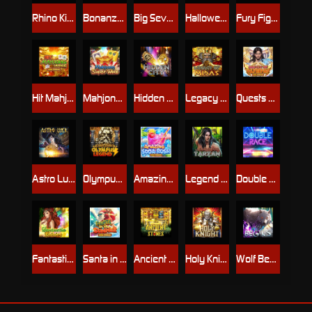
Rhino King
Bonanza Coins
Big Sevens Jackpot
Halloween Ghost
Fury Fighters
Hit Mahjong Wins
Mahjong Super Wins
Hidden City
Legacy of Midas
Quests of Olympus
Astro Luck
Olympus Legend
Amazing Soda Rush
Legend of Tarzan
Double Race
Fantastic Faries
Santa in the Summer
Ancient Stones
Holy Knight
Wolf Begins