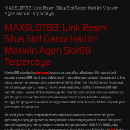
MAXSLOT88: Link Resmi Situs Slot Gacor Hari Ini Maxwin
Agen Slot88 Terpercaya
MAXSLOT88: Link Resmi
Situs Slot Gacor Hari Ini
Maxwin Agen Slot88
Terpercaya
Maxslot88 adalah situs
slot gacor
terpercaya yang dikenal baik memiliki reputasi baik
sebagai agen slot88 resmi yang selalu dapat memberikan pengalaman bermain slot online
gacor yang aman dan menguntungkan lewat daftar pilihan link toto slot jackpot terpercaya
hari ini paling gampang menang maxwin. Hadir sejak tahun 2019, kini Maxslot88 telah
memiliki jutaan pemain aktif setiap harinya dan telah terbukti berhasil mendominasi industri
judi slot gacor maxwin dari awal pertama kali memasuki arena. Tersedia beragam
keunggulan yang kami tawarkan sehingga Maxslot88 selalu menempati hati daripada para
pemain dari seluruh dunia.
Situs slot gacor hari ini menjadi destinasi terbaik untuk mencari permainan slot gacor
gampang menang yang mampu menghasilkan kemenangan jackpot maxwin. Slot gacor
mengisi bagian yang hilang dari para pemain, dengan perkalian 200 500 1000 yang
sudah pasti ampuh pulang dengan kemenangan besar di tangan. Selain itu, Link
slot
online