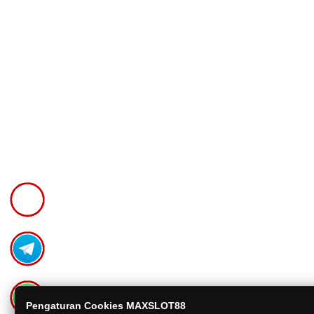
Pengaturan Cookies MAXSLOT88