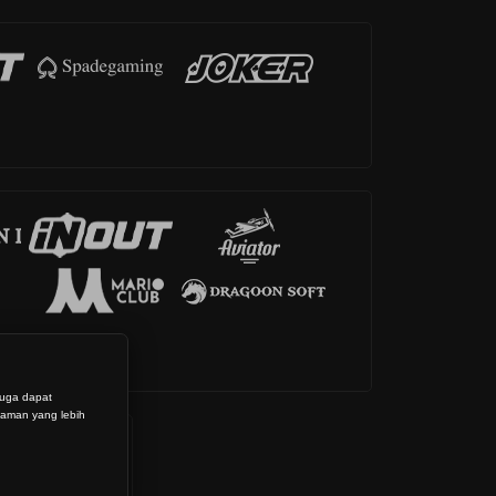
juga dapat
laman yang lebih