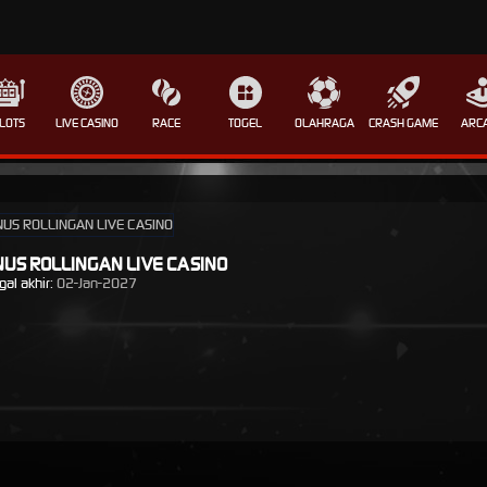
LOTS
LIVE CASINO
RACE
TOGEL
OLAHRAGA
CRASH GAME
ARC
US ROLLINGAN LIVE CASINO
gal akhir:
02-Jan-2027