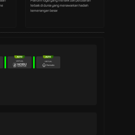
haan
Platform togel yang menarik dari perusahan
ame
terbaik di dunia yang menawarkan hadiah
kemenangan besar