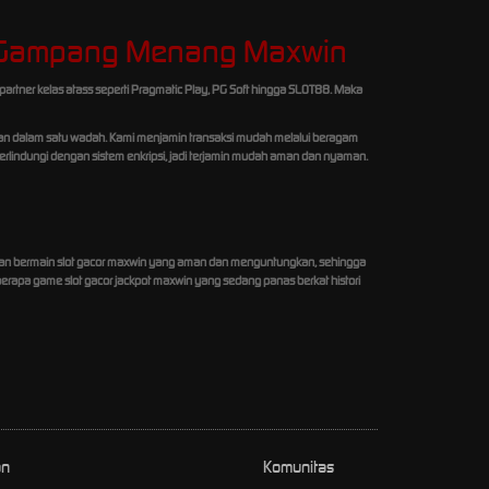
r Gampang Menang Maxwin
 partner kelas atass seperti Pragmatic Play, PG Soft hingga SLOT88. Maka
an dalam satu wadah. Kami menjamin transaksi mudah melalui beragam
terlindungi dengan sistem enkripsi, jadi terjamin mudah aman dan nyaman.
laman bermain slot gacor maxwin yang aman dan menguntungkan, sehingga
erapa game slot gacor jackpot maxwin yang sedang panas berkat histori
an
Komunitas