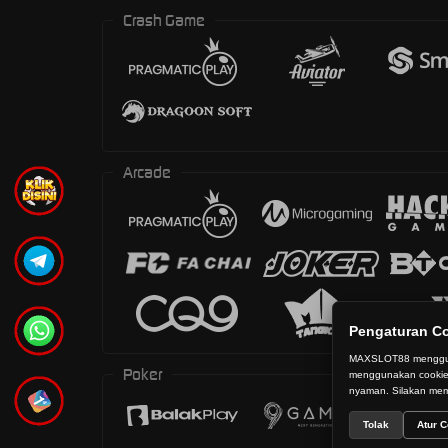
Crash Game
Arcade
Pengaturan C
MAXSLOT88 menggunak
Poker
E-
menggunakan cookies
nyaman. Silakan m
Tolak
Atur 