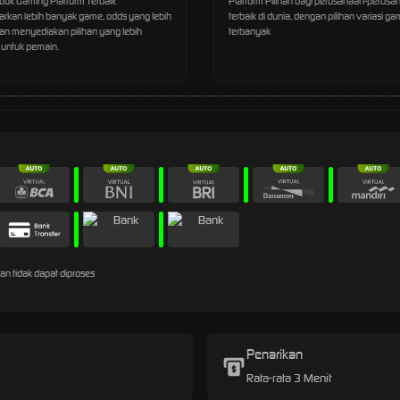
ook Gaming Platform Terbaik
Platform Pilihan bagi perusahaan-perusa
kan lebih banyak game, odds yang lebih
terbaik di dunia, dengan pilihan variasi g
 dan menyediakan pilihan yang lebih
terbanyak
untuk pemain.
an tidak dapat diproses
Penarikan
Rata-rata 3 Menit