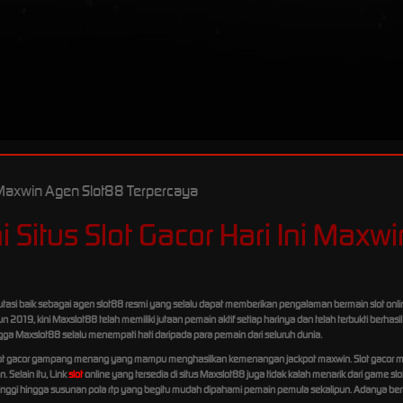
 Maxwin Agen Slot88 Terpercaya
Situs Slot Gacor Hari Ini Maxw
putasi baik sebagai agen slot88 resmi yang selalu dapat memberikan pengalaman bermain slot onlin
2019, kini Maxslot88 telah memiliki jutaan pemain aktif setiap harinya dan telah terbukti berhasil
a Maxslot88 selalu menempati hati daripada para pemain dari seluruh dunia.
inan slot gacor gampang menang yang mampu menghasilkan kemenangan jackpot maxwin. Slot gacor m
Selain itu, Link
slot
online yang tersedia di situs Maxslot88 juga tidak kalah menarik dari game slo
ertinggi hingga susunan pola rtp yang begitu mudah dipahami pemain pemula sekalipun. Adanya 