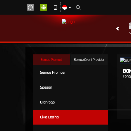
HOT GAMES
S
Semua Promosi
Semua Event Provider
BON
Semua Promosi
Tang
Spesial
Olahraga
Live Casino