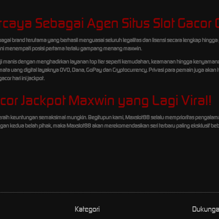
aya Sebagai Agen Situs Slot Gaco
agai brand terutama yang berhasil menguasai seluruh legalitas dan lisensi secara lengkap hingga
ri ini menempati posisi pertama terlalu gampang menang maxwin.
ji manis dengan menghadirkan layanan top tier seperti kemudahan, keamanan hingga kenyaman
a mata uang digital layaknya OVO, Dana, GoPay dan Cryptocurrency. Privasi para pemain juga akan 
or hari ini jackpot.
acor Jackpot Maxwin yang Lagi Viral!
sa meraih keuntungan semaksimal mungkin. Begitupun kami, Maxslot88 selalu memprioritas penga
gan kedua belah pihak, maka Maxslot88 akan merekomendasikan seri terbaru paling eksklusif beb
Kategori
Dukung