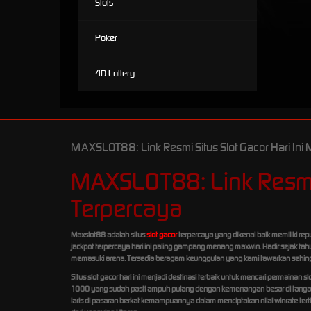
Slots
Poker
4D Lottery
MAXSLOT88: Link Resmi Situs Slot Gacor Hari Ini
MAXSLOT88: Link Resmi 
Terpercaya
Maxslot88 adalah situs
slot gacor
terpercaya yang dikenal baik memiliki re
jackpot terpercaya hari ini paling gampang menang maxwin. Hadir sejak tahun 
memasuki arena. Tersedia beragam keunggulan yang kami tawarkan sehingg
Situs slot gacor hari ini menjadi destinasi terbaik untuk mencari perma
1000 yang sudah pasti ampuh pulang dengan kemenangan besar di tangan. 
laris di pasaran berkat kemampuannya dalam menciptakan nilai winrate t