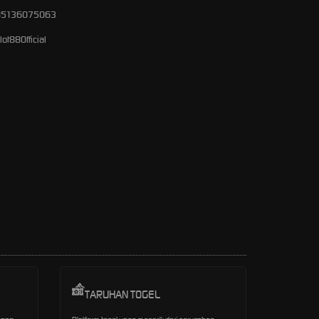
85136075063
ot88Official
TARUHAN TOGEL