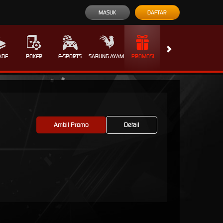
MASUK
DAFTAR
ADE
POKER
E-SPORTS
SABUNG AYAM
PROMOSI
Ambil Promo
Detail