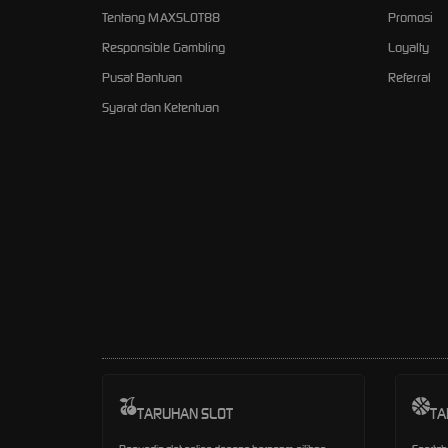
Tentang MAXSLOT88
Promosi
Responsible Gambling
Loyalty
Pusat Bantuan
Referral
Syarat dan Ketentuan
TARUHAN SLOT
TA