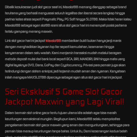
Dibalik kesuksesan judi slot gacor saat ini, Maxslot88 memang dianggap sebagai brand
terutama yang berhasil menguasai seluruh legalitas dan lisensi secara lengkap hingga
partner kelas atass seperti Pragmatic Play, PG Soft hingga SLOT88. Maka tidak heran kalau
Maxslot88 sebagai agen slot88 resmi situs slot gacor hari ini menempati posisi pertama
terlalu gampang menang maxwin.
Link slot gacor hari ini jackpot
Maxslot88
memberikan bukti bukan hanya janji manis
dengan menghadirkan layanan top tier seperti kemudahan, keamanan hingga
kenyamanan dalam satu wadah. Kami menjamin transaksi mudah melalui beragam
metode deposit mulai dari bank local seperti BCA, BRI, MANDIRI, BNI hingga mata uang
digital layaknya OVO, Dana, GoPay dan Cryptocurrency. Privasi para pemain juga akan
terlindungi dengan sistem enkripsi, jadi terjamin mudah aman dan nyaman. Kenyataan
inilah mengapa MAXSLOT88 dipercaya sebagai agen situs slot gacor hari ini jackpot.
Seri Eksklusif 5 Game Slot Gacor
Jackpot Maxwin yang Lagi Viral!
Dalam bermain slot online gacor tentu tujuan utama kita adalah agar bisa meraih
keuntungan semaksimal mungkin. Begitupun kami, Maxslot88 selalu memprioritas
pengalaman bermain slot gacor maxwin yang aman dan menguntungkan, sehingga para
pemain bisa meraup keuntungan tanpa batas. Untuk itu, Demi kesenangan kedua belah