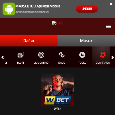
×
MAXSLOT88 Aplikasi Mobile
UNDUH
Jangan tampilkan lagi hari ini
Daftar
Masuk
GAMES
SLOTS
LIVE CASINO
RACE
TOGEL
OLAHRAGA
WBet