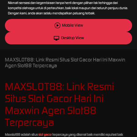
Nikmati sensasi dan kegembiraan tanpa henti dengan pilihan tak terhingga dari
kompetisi olahraga untuk di pertaruhkan, baik lokal maupun dari seluruh penjuru dunia.
Dengan kami, anda akan selalu mendapatkan peluang terbaik.
Mobile View
Desktop View
MAXSLOT88: Link Resmi Situs Slot Gacor Hari Ini Maxwin
Agen Slot88 Terpercaya
MAXSLOT88: Link Resmi
Situs Slot Gacor Hari Ini
Maxwin Agen Slot88
Terpercaya
Maxslot88 adalah situs
slot gacor
terpercaya yang dikenal baik memiliki reputasi baik