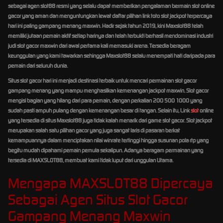
sebagai agen slot88 resmi yang selalu dapat memberikan pengalaman bermain slot online
gacor yang aman dan menguntungkan lewat daftar pilihan link toto slot jackpot terpercaya
hari ini paling gampang menang maxwin. Hadir sejak tahun 2019, kini Maxslot88 telah
memiliki jutaan pemain aktif setiap harinya dan telah terbukti berhasil mendominasi industri
judi slot gacor maxwin dari awal pertama kali memasuki arena. Tersedia beragam
keunggulan yang kami tawarkan sehingga Maxslot88 selalu menempati hati daripada para
pemain dari seluruh dunia.
Situs slot gacor hari ini menjadi destinasi terbaik untuk mencari permainan slot gacor
gampang menang yang mampu menghasilkan kemenangan jackpot maxwin. Slot gacor
mengisi bagian yang hilang dari para pemain, dengan perkalian 200 500 1000 yang
sudah pasti ampuh pulang dengan kemenangan besar di tangan. Selain itu, Link
slot
online
yang tersedia di situs Maxslot88 juga tidak kalah menarik dari game slot gacor. Slot jackpot
merupakan salah satu pilihan gacor yang juga sangat laris di pasaran berkat
kemampuannya dalam menciptakan nilai winrate tertinggi hingga susunan pola rtp yang
begitu mudah dipahami pemain pemula sekalipun. Adanya beragam permainan yang
tersedia di MAXSLOT88, membuat kami tidak luput dari unggulan Utama.
Mengapa MAXSLOT88 Dipercaya
Sebagai Agen Situs Slot Gacor
Gampang Menang Maxwin