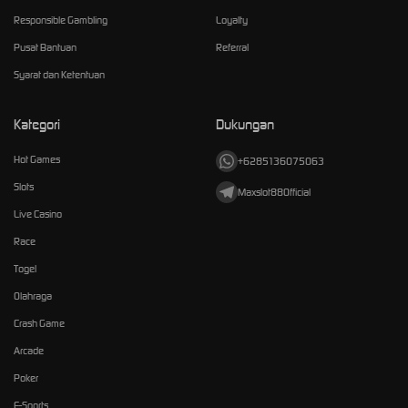
Responsible Gambling
Loyalty
Pusat Bantuan
Referral
Syarat dan Ketentuan
Kategori
Dukungan
Hot Games
+6285136075063
Slots
Maxslot88Official
Live Casino
Race
Togel
Olahraga
Crash Game
Arcade
Poker
E-Sports