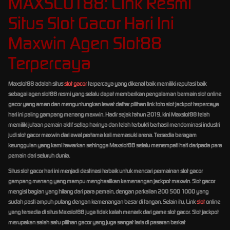
MAXSLOT88: Link Resmi
Situs Slot Gacor Hari Ini
Maxwin Agen Slot88
Terpercaya
Maxslot88 adalah situs
slot gacor
terpercaya yang dikenal baik memiliki reputasi baik
sebagai agen slot88 resmi yang selalu dapat memberikan pengalaman bermain slot online
gacor yang aman dan menguntungkan lewat daftar pilihan link toto slot jackpot terpercaya
hari ini paling gampang menang maxwin. Hadir sejak tahun 2019, kini Maxslot88 telah
memiliki jutaan pemain aktif setiap harinya dan telah terbukti berhasil mendominasi industri
judi slot gacor maxwin dari awal pertama kali memasuki arena. Tersedia beragam
keunggulan yang kami tawarkan sehingga Maxslot88 selalu menempati hati daripada para
pemain dari seluruh dunia.
Situs slot gacor hari ini menjadi destinasi terbaik untuk mencari permainan slot gacor
gampang menang yang mampu menghasilkan kemenangan jackpot maxwin. Slot gacor
mengisi bagian yang hilang dari para pemain, dengan perkalian 200 500 1000 yang
sudah pasti ampuh pulang dengan kemenangan besar di tangan. Selain itu, Link
slot
online
yang tersedia di situs Maxslot88 juga tidak kalah menarik dari game slot gacor. Slot jackpot
merupakan salah satu pilihan gacor yang juga sangat laris di pasaran berkat