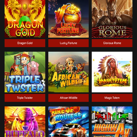
Dragon Gold
Lucky Fortune
Glorious Rome
Triple Twister
African Wildlife
Magic Totem