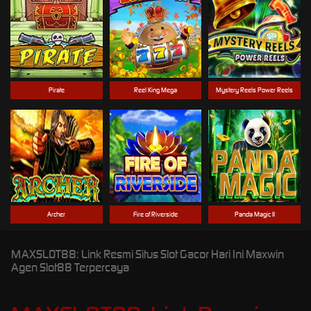
Pirate
Reel King Mega
Mystery Reels Power Reels
Archer
Fire of Riverside
Panda Magic II
MAXSLOT88: Link Resmi Situs Slot Gacor Hari Ini Maxwin
Agen Slot88 Terpercaya