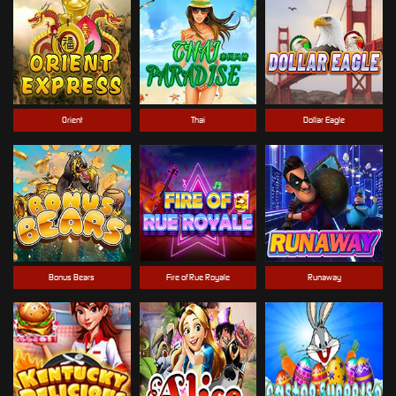
Orient
Thai
Dollar Eagle
Bonus Bears
Fire of Rue Royale
Runaway