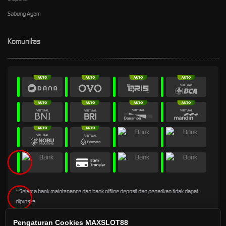
Sabung Ayam
Komunitas
* Selama bank maintenance dan bank offline deposit dan penarikan tidak dapat
diproses
Pengaturan Cookies MAXSLOT88