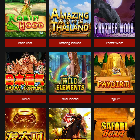
Robin Hood
Amazing Thailand
Panther Moon
JAPAN
Wild Elements
Pay Dirt