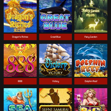
Dragon's Riches
Great Blue
Fairy Garden
888
Victory
Dolphin Reef