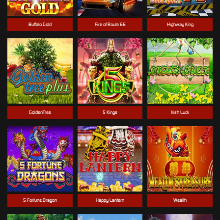
Buffalo Gold
Fire of Route 66
Highway King
GoldenTree
5 Kings
Irish Luck
5 Fortune Dragon
Happy Lantern
Wealth