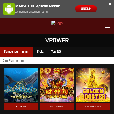
×
MAXSLOT88 Aplikasi Mobile
UNDUH
Jangan tampilkan lagi hari ini
VPOWER
Semua permainan
Slots
Top 20
Sea World
God Of Wealth
Golden Rooster