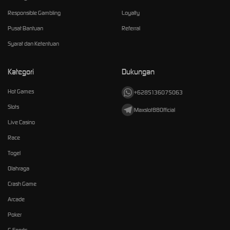
Responsible Gambling
Loyalty
Pusat Bantuan
Referral
Syarat dan Ketentuan
Kategori
Dukungan
Hot Games
+6285136075063
Slots
Maxslot88Official
Live Casino
Race
Togel
Olahraga
Crash Game
Arcade
Poker
E-Sports