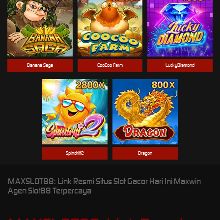
Banana Saga
CooCoo Farm
LuckyDiamond
Spindrift2
Dragon
MAXSLOT88: Link Resmi Situs Slot Gacor Hari Ini Maxwin
Agen Slot88 Terpercaya