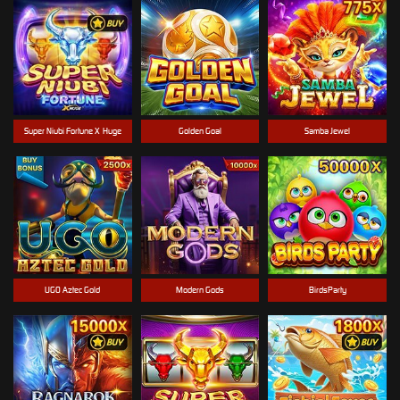
Super Niubi Fortune X-Huge
Golden Goal
Samba Jewel
UGO Aztec Gold
Modern Gods
BirdsParty