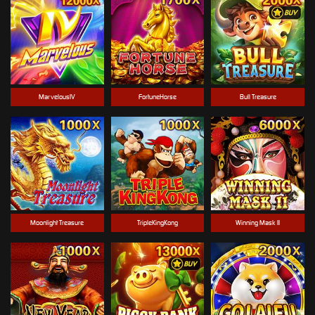
MarvelousIV
FortuneHorse
Bull Treasure
Moonlight Treasure
TripleKingKong
Winning Mask II