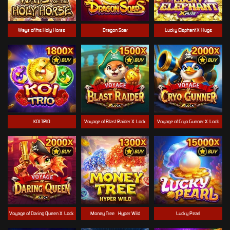
Ways of the Holy Horse
Dragon Soar
Lucky Elephant X-Huge
KOI TRIO
Voyage of Blast Raider X-Lock
Voyage of Cryo Gunner X-Lock
Voyage of Daring Queen X-Lock
Money Tree - Hyper Wild
Lucky Pearl