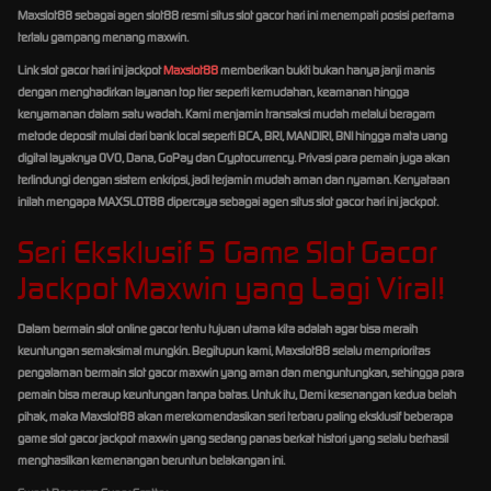
Maxslot88 sebagai agen slot88 resmi situs slot gacor hari ini menempati posisi pertama
terlalu gampang menang maxwin.
Link slot gacor hari ini jackpot
Maxslot88
memberikan bukti bukan hanya janji manis
dengan menghadirkan layanan top tier seperti kemudahan, keamanan hingga
kenyamanan dalam satu wadah. Kami menjamin transaksi mudah melalui beragam
metode deposit mulai dari bank local seperti BCA, BRI, MANDIRI, BNI hingga mata uang
digital layaknya OVO, Dana, GoPay dan Cryptocurrency. Privasi para pemain juga akan
terlindungi dengan sistem enkripsi, jadi terjamin mudah aman dan nyaman. Kenyataan
inilah mengapa MAXSLOT88 dipercaya sebagai agen situs slot gacor hari ini jackpot.
Seri Eksklusif 5 Game Slot Gacor
Jackpot Maxwin yang Lagi Viral!
Dalam bermain slot online gacor tentu tujuan utama kita adalah agar bisa meraih
keuntungan semaksimal mungkin. Begitupun kami, Maxslot88 selalu memprioritas
pengalaman bermain slot gacor maxwin yang aman dan menguntungkan, sehingga para
pemain bisa meraup keuntungan tanpa batas. Untuk itu, Demi kesenangan kedua belah
pihak, maka Maxslot88 akan merekomendasikan seri terbaru paling eksklusif beberapa
game slot gacor jackpot maxwin yang sedang panas berkat histori yang selalu berhasil
menghasilkan kemenangan beruntun belakangan ini.