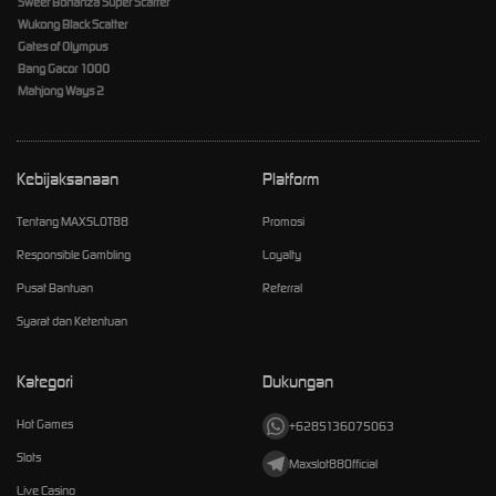
Sweet Bonanza Super Scatter
Wukong Black Scatter
Gates of Olympus
Bang Gacor 1000
Mahjong Ways 2
Kebijaksanaan
Platform
Tentang MAXSLOT88
Promosi
Responsible Gambling
Loyalty
Pusat Bantuan
Referral
Syarat dan Ketentuan
Kategori
Dukungan
Hot Games
+6285136075063
Slots
Maxslot88Official
Live Casino