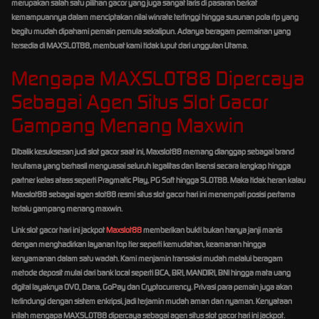
merupakan salah satu pilihan gacor yang juga sangat laris di pasaran berkat
kemampuannya dalam menciptakan nilai winrate tertinggi hingga susunan pola rtp yang
begitu mudah dipahami pemain pemula sekalipun. Adanya beragam permainan yang
tersedia di MAXSLOT88, membuat kami tidak luput dari unggulan Utama.
Mengapa MAXSLOT88 Dipercaya
Sebagai Agen Situs Slot Gacor
Gampang Menang Maxwin
Dibalik kesuksesan judi slot gacor saat ini, Maxslot88 memang dianggap sebagai brand
terutama yang berhasil menguasai seluruh legalitas dan lisensi secara lengkap hingga
partner kelas atass seperti Pragmatic Play, PG Soft hingga SLOT88. Maka tidak heran kalau
Maxslot88 sebagai agen slot88 resmi situs slot gacor hari ini menempati posisi pertama
terlalu gampang menang maxwin.
Link slot gacor hari ini jackpot
Maxslot88
memberikan bukti bukan hanya janji manis
dengan menghadirkan layanan top tier seperti kemudahan, keamanan hingga
kenyamanan dalam satu wadah. Kami menjamin transaksi mudah melalui beragam
metode deposit mulai dari bank local seperti BCA, BRI, MANDIRI, BNI hingga mata uang
digital layaknya OVO, Dana, GoPay dan Cryptocurrency. Privasi para pemain juga akan
terlindungi dengan sistem enkripsi, jadi terjamin mudah aman dan nyaman. Kenyataan
inilah mengapa MAXSLOT88 dipercaya sebagai agen situs slot gacor hari ini jackpot.