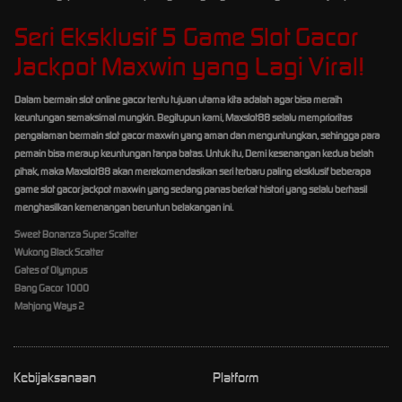
Seri Eksklusif 5 Game Slot Gacor
Jackpot Maxwin yang Lagi Viral!
Dalam bermain slot online gacor tentu tujuan utama kita adalah agar bisa meraih
keuntungan semaksimal mungkin. Begitupun kami, Maxslot88 selalu memprioritas
pengalaman bermain slot gacor maxwin yang aman dan menguntungkan, sehingga para
pemain bisa meraup keuntungan tanpa batas. Untuk itu, Demi kesenangan kedua belah
pihak, maka Maxslot88 akan merekomendasikan seri terbaru paling eksklusif beberapa
game slot gacor jackpot maxwin yang sedang panas berkat histori yang selalu berhasil
menghasilkan kemenangan beruntun belakangan ini.
Sweet Bonanza Super Scatter
Wukong Black Scatter
Gates of Olympus
Bang Gacor 1000
Mahjong Ways 2
Kebijaksanaan
Platform