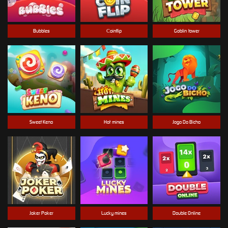
Bubbles
Сoinflip
Goblin-tower
Sweet Keno
Hot-mines
Jogo Do Bicho
Joker Poker
Lucky mines
Double Online