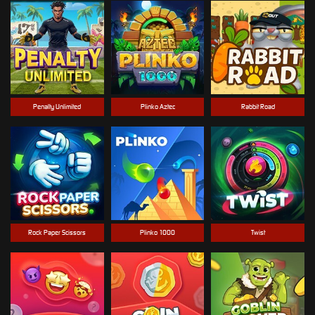
Penalty Unlimited
Plinko Aztec
Rabbit Road
Rock Paper Scissors
Plinko 1000
Twist