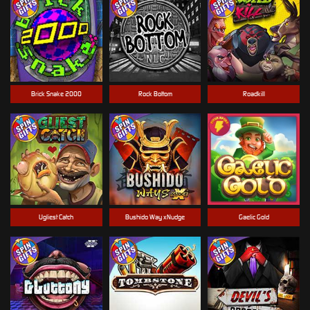
Brick Snake 2000
Rock Bottom
Roadkill
Ugliest Catch
Bushido Way xNudge
Gaelic Gold