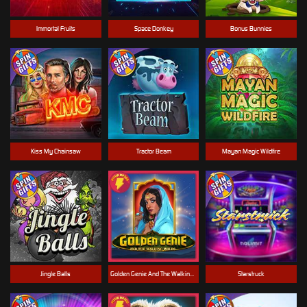
Immortal Fruits
Space Donkey
Bonus Bunnies
Kiss My Chainsaw
Tractor Beam
Mayan Magic Wildfire
Jingle Balls
Golden Genie And The Walking Wilds
Starstruck