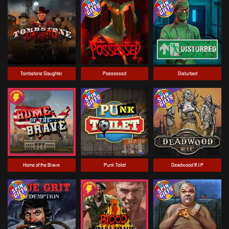
Tombstone Slaughter
Possessed
Disturbed
Home of the Brave
Punk Toilet
Deadwood R.I.P