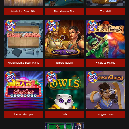
Manhattan Goes Wild
Thor: Hammer Time
Tesla Jolt
Kitchen Drama: Sushi Mania
Tomb of Nefertiti
Pixies vs Pirates
Casino Win Spin
Owls
Dungeon Quest