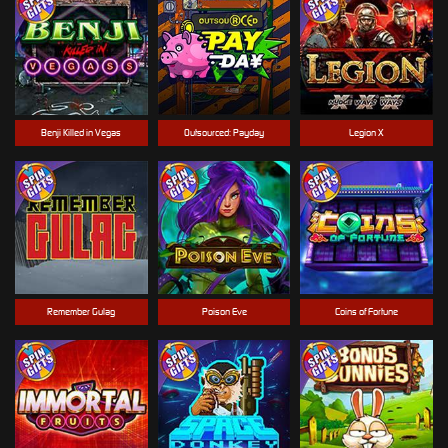
Benji Killed in Vegas
Outsourced: Payday
Legion X
Remember Gulag
Poison Eve
Coins of Fortune