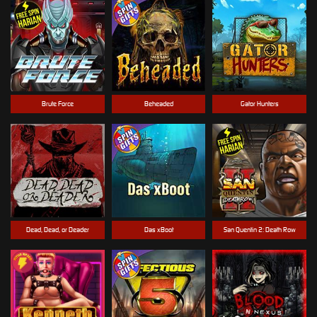
Brute Force
Beheaded
Gator Hunters
Dead, Dead, or Deader
Das xBoot
San Quentin 2: Death Row