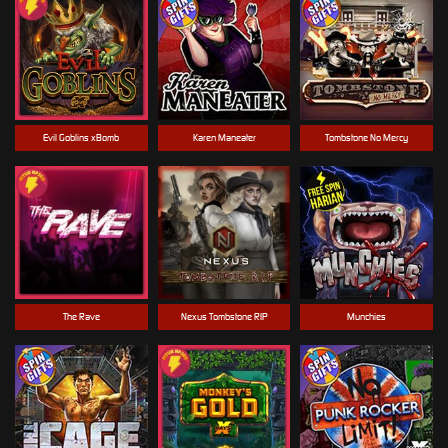
Evil Goblins xBomb
Karen Maneater
Tombstone No Mercy
The Rave
Nexus Tombstone RIP
Munchies