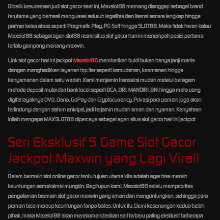
Dibalik kesuksesan judi slot gacor saat ini, Maxslot88 memang dianggap sebagai brand
terutama yang berhasil menguasai seluruh legalitas dan lisensi secara lengkap hingga
partner kelas atass seperti Pragmatic Play, PG Soft hingga SLOT88. Maka tidak heran kalau
Maxslot88 sebagai agen slot88 resmi situs slot gacor hari ini menempati posisi pertama
terlalu gampang menang maxwin.
Link slot gacor hari ini jackpot
Maxslot88
memberikan bukti bukan hanya janji manis
dengan menghadirkan layanan top tier seperti kemudahan, keamanan hingga
kenyamanan dalam satu wadah. Kami menjamin transaksi mudah melalui beragam
metode deposit mulai dari bank local seperti BCA, BRI, MANDIRI, BNI hingga mata uang
digital layaknya OVO, Dana, GoPay dan Cryptocurrency. Privasi para pemain juga akan
terlindungi dengan sistem enkripsi, jadi terjamin mudah aman dan nyaman. Kenyataan
inilah mengapa MAXSLOT88 dipercaya sebagai agen situs slot gacor hari ini jackpot.
Seri Eksklusif 5 Game Slot Gacor
Jackpot Maxwin yang Lagi Viral!
Dalam bermain slot online gacor tentu tujuan utama kita adalah agar bisa meraih
keuntungan semaksimal mungkin. Begitupun kami, Maxslot88 selalu memprioritas
pengalaman bermain slot gacor maxwin yang aman dan menguntungkan, sehingga para
pemain bisa meraup keuntungan tanpa batas. Untuk itu, Demi kesenangan kedua belah
pihak, maka Maxslot88 akan merekomendasikan seri terbaru paling eksklusif beberapa