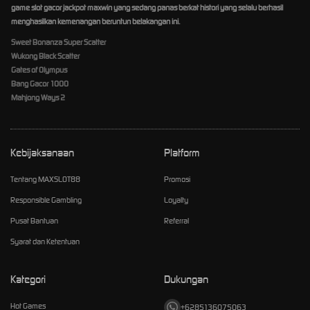
game slot gacor jackpot maxwin yang sedang panas berkat histori yang selalu berhasil
menghasilkan kemenangan beruntun belakangan ini.
Sweet Bonanza Super Scatter
Wukong Black Scatter
Gates of Olympus
Bang Gacor 1000
Mahjong Ways 2
Kebijaksanaan
Platform
Tentang MAXSLOT88
Promosi
Responsible Gambling
Loyalty
Pusat Bantuan
Referral
Syarat dan Ketentuan
Kategori
Dukungan
Hot Games
+6285136075063