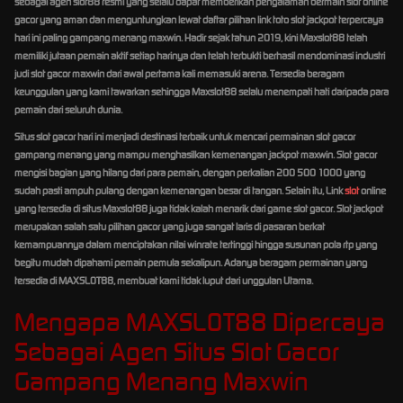
sebagai agen slot88 resmi yang selalu dapat memberikan pengalaman bermain slot online
gacor yang aman dan menguntungkan lewat daftar pilihan link toto slot jackpot terpercaya
hari ini paling gampang menang maxwin. Hadir sejak tahun 2019, kini Maxslot88 telah
memiliki jutaan pemain aktif setiap harinya dan telah terbukti berhasil mendominasi industri
judi slot gacor maxwin dari awal pertama kali memasuki arena. Tersedia beragam
keunggulan yang kami tawarkan sehingga Maxslot88 selalu menempati hati daripada para
pemain dari seluruh dunia.
Situs slot gacor hari ini menjadi destinasi terbaik untuk mencari permainan slot gacor
gampang menang yang mampu menghasilkan kemenangan jackpot maxwin. Slot gacor
mengisi bagian yang hilang dari para pemain, dengan perkalian 200 500 1000 yang
sudah pasti ampuh pulang dengan kemenangan besar di tangan. Selain itu, Link
slot
online
yang tersedia di situs Maxslot88 juga tidak kalah menarik dari game slot gacor. Slot jackpot
merupakan salah satu pilihan gacor yang juga sangat laris di pasaran berkat
kemampuannya dalam menciptakan nilai winrate tertinggi hingga susunan pola rtp yang
begitu mudah dipahami pemain pemula sekalipun. Adanya beragam permainan yang
tersedia di MAXSLOT88, membuat kami tidak luput dari unggulan Utama.
Mengapa MAXSLOT88 Dipercaya
Sebagai Agen Situs Slot Gacor
Gampang Menang Maxwin