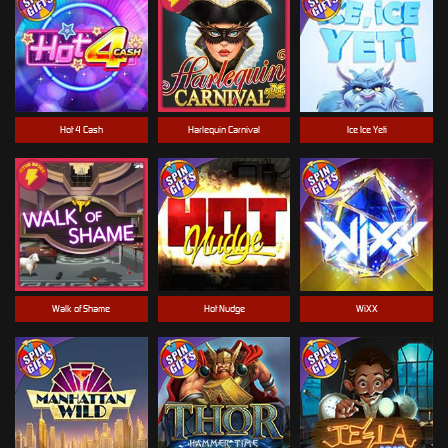
Hot 4 Cash
Harlequin Carnival
Ice Ice Yeti
Walk of Shame
Hot Nudge
WiXX