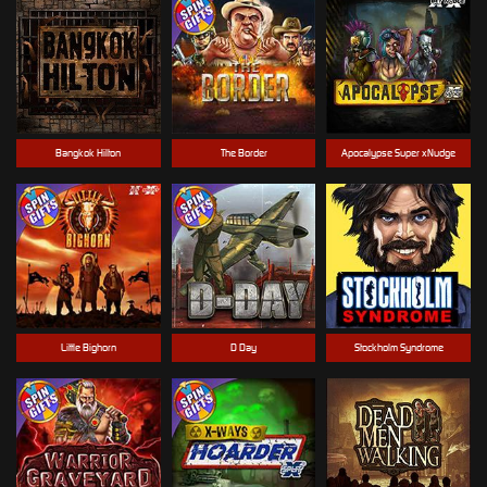
Bangkok Hilton
The Border
Apocalypse Super xNudge
Little Bighorn
D Day
Stockholm Syndrome