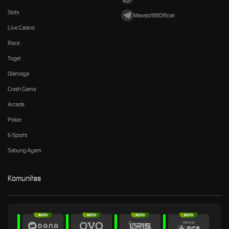
Slots
Maxslot88Official
Live Casino
Race
Togel
Olahraga
Crash Game
Arcade
Poker
E-Sports
Sabung Ayam
Komunitas