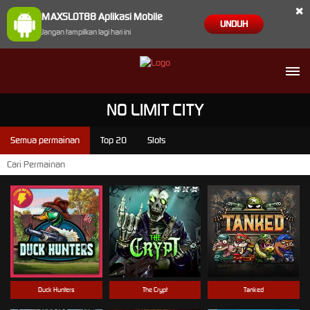
×
MAXSLOT88 Aplikasi Mobile
UNDUH
Jangan tampilkan lagi hari ini
NO LIMIT CITY
Semua permainan
Top 20
Slots
Duck Hunters
The Crypt
Tanked