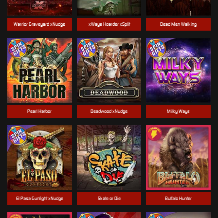
Warrior Graveyard xNudge
xWays Hoarder xSplit
Dead Men Walking
Pearl Harbor
Deadwood xNudge
Milky Ways
El Pasa Gunfight xNudge
Skate or Die
Buffalo Hunter