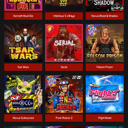
Kenneth Must Die
Infectious 5 xWays
Nexus Blood & Shadow
Tsar Wars
Serial
Folsom Prison
Nexus Outsourced
Punk Rocker 2
Flight Mode