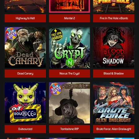
Highway to Hell
Mental 2
Fire In The Hole xBomb
Dead Canary
Nexus The Crypt
Blood & Shadow
Outsourced
Tombstone RIP
Brute Force: Alien Onslaught