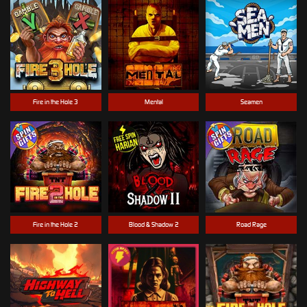
Fire in the Hole 3
Mental
Seamen
Fire in the Hole 2
Blood & Shadow 2
Road Rage