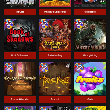
The Cage
Monkey's Gold xPays
Punk Rocker
Book Of Shadows
Barbarian Fury
Misery Mining
Tomb of Akhenaten
True kult
Fruits