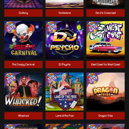
Gluttony
Tombstone
Devil's Crossroad
The Creepy Carnival
DJ Psycho
East Coast Vs West Coast
Whacked
Land of the Free
Dragon Tribe