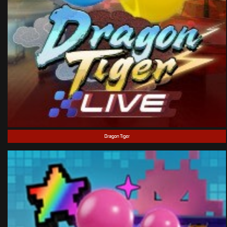
Dragon Tiger