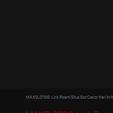
MAXSLOT88: Link Resmi Situs Slot Gacor Hari In