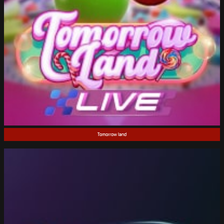
Tomorrow land