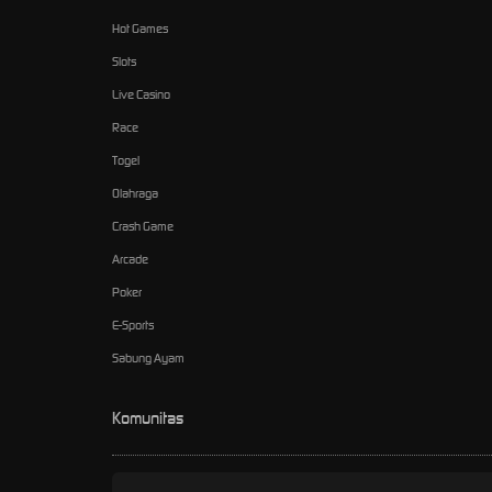
Hot Games
Slots
Live Casino
Race
Togel
Olahraga
Crash Game
Arcade
Poker
E-Sports
Sabung Ayam
Komunitas