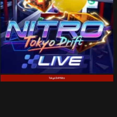
Tokyo Drift Nitro