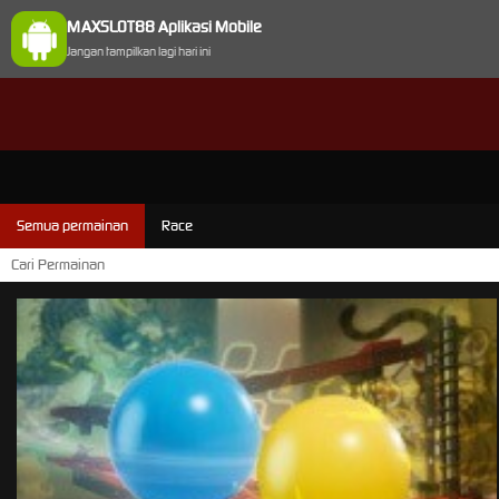
MAXSLOT88 Aplikasi Mobile
Jangan tampilkan lagi hari ini
Semua permainan
Race