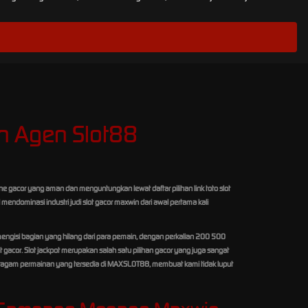
in Agen Slot88
ne gacor yang aman dan menguntungkan lewat daftar pilihan link toto slot
 mendominasi industri judi slot gacor maxwin dari awal pertama kali
mengisi bagian yang hilang dari para pemain, dengan perkalian 200 500
ot gacor. Slot jackpot merupakan salah satu pilihan gacor yang juga sangat
beragam permainan yang tersedia di MAXSLOT88, membuat kami tidak luput