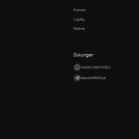
Promosi
Loyalty
Referral
Dukungan
+6285136075063
Maxslot88Official