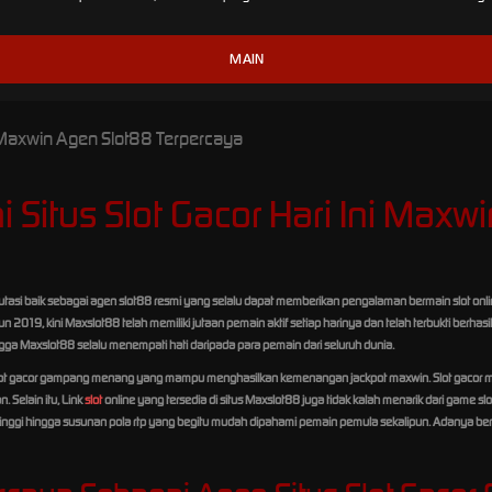
MAIN
i Maxwin Agen Slot88 Terpercaya
Situs Slot Gacor Hari Ini Maxw
putasi baik sebagai agen slot88 resmi yang selalu dapat memberikan pengalaman bermain slot onli
 2019, kini Maxslot88 telah memiliki jutaan pemain aktif setiap harinya dan telah terbukti berhasil
a Maxslot88 selalu menempati hati daripada para pemain dari seluruh dunia.
inan slot gacor gampang menang yang mampu menghasilkan kemenangan jackpot maxwin. Slot gacor 
Selain itu, Link
slot
online yang tersedia di situs Maxslot88 juga tidak kalah menarik dari game sl
ertinggi hingga susunan pola rtp yang begitu mudah dipahami pemain pemula sekalipun. Adanya 