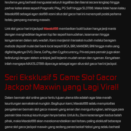
terutama yang berhasil menguasai seluruh legalitas dan lisensi secara lengkap hingga
partner kelas atass seperti Pragmatic Play, PG Soft hingga SLOT88. Maka tidak heran kalau
Maxslot88 sebagai agen slot88 resmi situs slot gacor hari ini menempati posisi pertama
terlalu gampang menang maxwin.
Link slot gacor hari ini jackpot
Maxslot88
memberikan bukti bukan hanya janji manis
dengan menghadirkan layanan top tier seperti kemudahan, keamanan hingga
kenyamanan dalam satu wadah. Kami menjamin transaksi mudah melalui beragam
metode deposit mulai dari bank local seperti BCA, BRI, MANDIRI, BNI hingga mata uang
digital layaknya OVO, Dana, GoPay dan Cryptocurrency. Privasi para pemain juga akan
terlindungi dengan sistem enkripsi, jadi terjamin mudah aman dan nyaman. Kenyataan
inilah mengapa MAXSLOT88 dipercaya sebagai agen situs slot gacor hari ini jackpot.
Seri Eksklusif 5 Game Slot Gacor
Jackpot Maxwin yang Lagi Viral!
Dalam bermain slot online gacor tentu tujuan utama kita adalah agar bisa meraih
keuntungan semaksimal mungkin. Begitupun kami, Maxslot88 selalu memprioritas
pengalaman bermain slot gacor maxwin yang aman dan menguntungkan, sehingga para
pemain bisa meraup keuntungan tanpa batas. Untuk itu, Demi kesenangan kedua belah
pihak, maka Maxslot88 akan merekomendasikan seri terbaru paling eksklusif beberapa
game slot gacor jackpot maxwin yang sedang panas berkat histori yang selalu berhasil