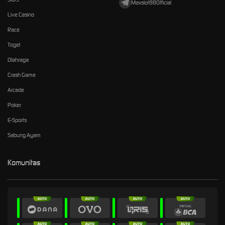
Maxslot88Official
Live Casino
Race
Togel
Olahraga
Crash Game
Arcade
Poker
E-Sports
Sabung Ayam
Komunitas