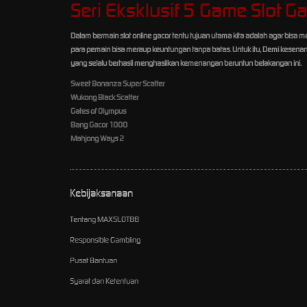
Seri Eksklusif 5 Game Slot G
Dalam bermain slot online gacor tentu tujuan utama kita adalah agar bi
para pemain bisa meraup keuntungan tanpa batas. Untuk itu, Demi kesenan
yang selalu berhasil menghasilkan kemenangan beruntun belakangan ini.
Sweet Bonanza Super Scatter
Wukong Black Scatter
Gates of Olympus
Bang Gacor 1000
Mahjong Ways 2
Kebijaksanaan
Tentang MAXSLOT88
Responsible Gambling
Pusat Bantuan
Syarat dan Ketentuan