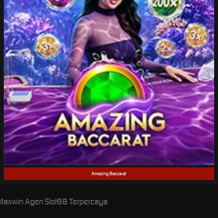
Amazing Baccarat
i Maxwin Agen Slot88 Terpercaya