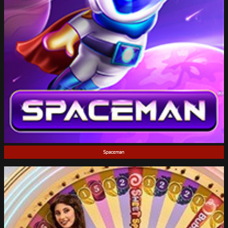
Spaceman