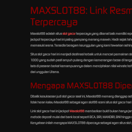
MAXSLOT88: Link Resmi 
Terpercaya
Maxslot88 adalah situs
slot gacor
terpercaya yang dikenal baik memiliki re
jackpot terpercaya hari ini paling gampang menang maxwin. Hadir sejak tahun
memasuki arena. Tersedia beragam keunggulan yang kami tawarkan sehingg
Situs slot gacor hari ini menjadi destinasi terbaik untuk mencari perma
1000 yang sudah pasti ampuh pulang dengan kemenangan besar di tangan. 
laris di pasaran berkat kemampuannya dalam menciptakan nilai winrate t
dari unggulan Utama.
Mengapa MAXSLOT88 Diperc
Dibalik kesuksesan judi slot gacor saat ini, Maxslot88 memang dianggap se
tidak heran kalau Maxslot88 sebagai agen slot88 resmi situs slot gacor ha
Link slot gacor hari ini jackpot
Maxslot88
memberikan bukti bukan hanya jan
metode deposit mulai dari bank local seperti BCA, BRI, MANDIRI, BNI hingg
Kenyataan inilah mengapa MAXSLOT88 dipercaya sebagai agen situs slot gac