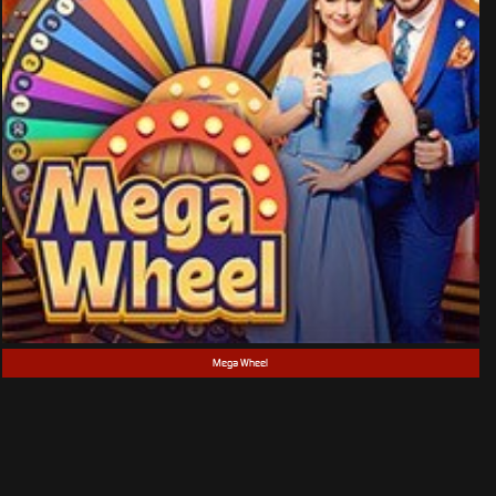
Mega Wheel