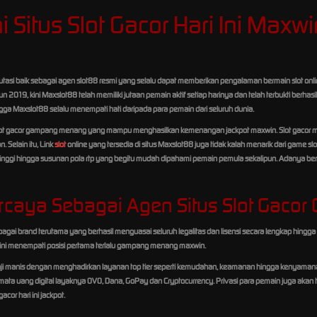
Situs Slot Gacor Hari Ini Maxw
putasi baik sebagai agen slot88 resmi yang selalu dapat memberikan pengalaman bermain slot onli
 2019, kini Maxslot88 telah memiliki jutaan pemain aktif setiap harinya dan telah terbukti berhasil
a Maxslot88 selalu menempati hati daripada para pemain dari seluruh dunia.
inan slot gacor gampang menang yang mampu menghasilkan kemenangan jackpot maxwin. Slot gacor 
Selain itu, Link
slot
online yang tersedia di situs Maxslot88 juga tidak kalah menarik dari game sl
ertinggi hingga susunan pola rtp yang begitu mudah dipahami pemain pemula sekalipun. Adanya 
aya Sebagai Agen Situs Slot Gaco
bagai brand terutama yang berhasil menguasai seluruh legalitas dan lisensi secara lengkap hingga
ri ini menempati posisi pertama terlalu gampang menang maxwin.
ji manis dengan menghadirkan layanan top tier seperti kemudahan, keamanan hingga kenyaman
a mata uang digital layaknya OVO, Dana, GoPay dan Cryptocurrency. Privasi para pemain juga akan
or hari ini jackpot.