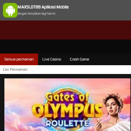
MAXSLOT88 Aplikasi Mobile
Jangan tampilkan lagi hari ini
Semua permainan
Live Casino
Crash Game