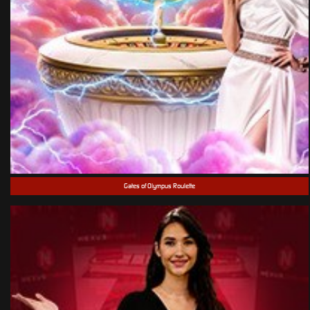
Gates of Olympus Roulette