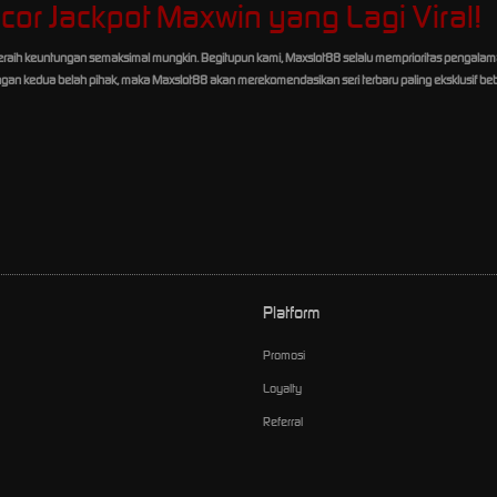
acor Jackpot Maxwin yang Lagi Viral!
sa meraih keuntungan semaksimal mungkin. Begitupun kami, Maxslot88 selalu memprioritas penga
gan kedua belah pihak, maka Maxslot88 akan merekomendasikan seri terbaru paling eksklusif beb
Platform
Promosi
Loyalty
Referral