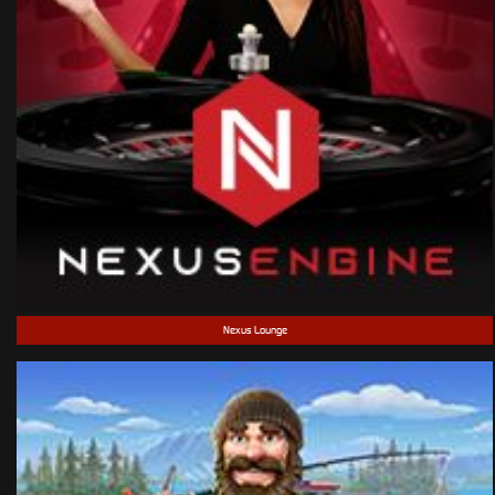
Nexus Lounge