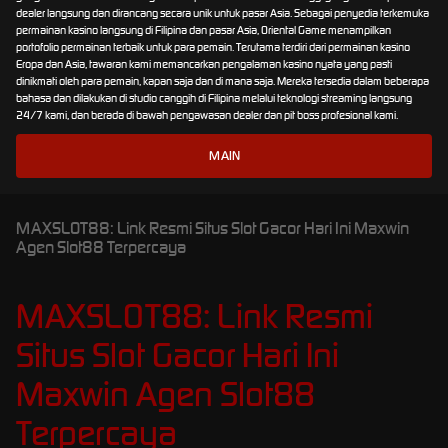
dealer langsung dan dirancang secara unik untuk pasar Asia. Sebagai penyedia terkemuka
permainan kasino langsung di Filipina dan pasar Asia, Oriental Game menampilkan
portofolio permainan terbaik untuk para pemain. Terutama terdiri dari permainan kasino
Eropa dan Asia, tawaran kami memancarkan pengalaman kasino nyata yang pasti
dinikmati oleh para pemain, kapan saja dan di mana saja. Mereka tersedia dalam beberapa
bahasa dan dilakukan di studio canggih di Filipina melalui teknologi streaming langsung
24/7 kami, dan berada di bawah pengawasan dealer dan pit boss profesional kami.
MAIN
MAXSLOT88: Link Resmi Situs Slot Gacor Hari Ini Maxwin
Agen Slot88 Terpercaya
MAXSLOT88: Link Resmi
Situs Slot Gacor Hari Ini
Maxwin Agen Slot88
Terpercaya