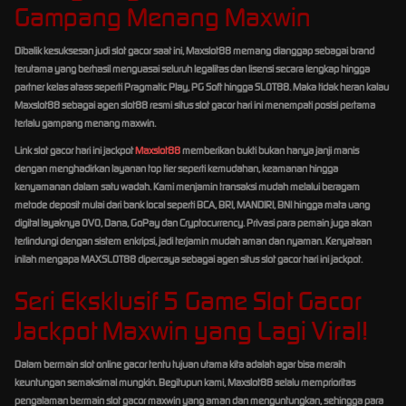
Gampang Menang Maxwin
Dibalik kesuksesan judi slot gacor saat ini, Maxslot88 memang dianggap sebagai brand
terutama yang berhasil menguasai seluruh legalitas dan lisensi secara lengkap hingga
partner kelas atass seperti Pragmatic Play, PG Soft hingga SLOT88. Maka tidak heran kalau
Maxslot88 sebagai agen slot88 resmi situs slot gacor hari ini menempati posisi pertama
terlalu gampang menang maxwin.
Link slot gacor hari ini jackpot
Maxslot88
memberikan bukti bukan hanya janji manis
dengan menghadirkan layanan top tier seperti kemudahan, keamanan hingga
kenyamanan dalam satu wadah. Kami menjamin transaksi mudah melalui beragam
metode deposit mulai dari bank local seperti BCA, BRI, MANDIRI, BNI hingga mata uang
digital layaknya OVO, Dana, GoPay dan Cryptocurrency. Privasi para pemain juga akan
terlindungi dengan sistem enkripsi, jadi terjamin mudah aman dan nyaman. Kenyataan
inilah mengapa MAXSLOT88 dipercaya sebagai agen situs slot gacor hari ini jackpot.
Seri Eksklusif 5 Game Slot Gacor
Jackpot Maxwin yang Lagi Viral!
Dalam bermain slot online gacor tentu tujuan utama kita adalah agar bisa meraih
keuntungan semaksimal mungkin. Begitupun kami, Maxslot88 selalu memprioritas
pengalaman bermain slot gacor maxwin yang aman dan menguntungkan, sehingga para