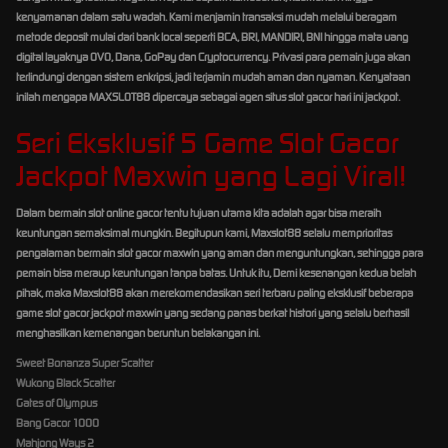
kenyamanan dalam satu wadah. Kami menjamin transaksi mudah melalui beragam
metode deposit mulai dari bank local seperti BCA, BRI, MANDIRI, BNI hingga mata uang
digital layaknya OVO, Dana, GoPay dan Cryptocurrency. Privasi para pemain juga akan
terlindungi dengan sistem enkripsi, jadi terjamin mudah aman dan nyaman. Kenyataan
inilah mengapa MAXSLOT88 dipercaya sebagai agen situs slot gacor hari ini jackpot.
Seri Eksklusif 5 Game Slot Gacor
Jackpot Maxwin yang Lagi Viral!
Dalam bermain slot online gacor tentu tujuan utama kita adalah agar bisa meraih
keuntungan semaksimal mungkin. Begitupun kami, Maxslot88 selalu memprioritas
pengalaman bermain slot gacor maxwin yang aman dan menguntungkan, sehingga para
pemain bisa meraup keuntungan tanpa batas. Untuk itu, Demi kesenangan kedua belah
pihak, maka Maxslot88 akan merekomendasikan seri terbaru paling eksklusif beberapa
game slot gacor jackpot maxwin yang sedang panas berkat histori yang selalu berhasil
menghasilkan kemenangan beruntun belakangan ini.
Sweet Bonanza Super Scatter
Wukong Black Scatter
Gates of Olympus
Bang Gacor 1000
Mahjong Ways 2