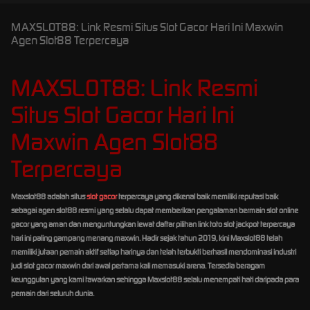
MAXSLOT88: Link Resmi Situs Slot Gacor Hari Ini Maxwin
Agen Slot88 Terpercaya
MAXSLOT88: Link Resmi
Situs Slot Gacor Hari Ini
Maxwin Agen Slot88
Terpercaya
Maxslot88 adalah situs
slot gacor
terpercaya yang dikenal baik memiliki reputasi baik
sebagai agen slot88 resmi yang selalu dapat memberikan pengalaman bermain slot online
gacor yang aman dan menguntungkan lewat daftar pilihan link toto slot jackpot terpercaya
hari ini paling gampang menang maxwin. Hadir sejak tahun 2019, kini Maxslot88 telah
memiliki jutaan pemain aktif setiap harinya dan telah terbukti berhasil mendominasi industri
judi slot gacor maxwin dari awal pertama kali memasuki arena. Tersedia beragam
keunggulan yang kami tawarkan sehingga Maxslot88 selalu menempati hati daripada para
pemain dari seluruh dunia.