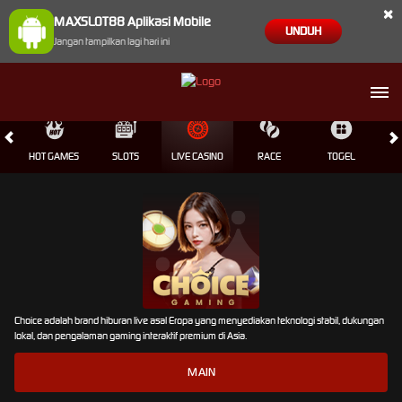
×
MAXSLOT88 Aplikasi Mobile
UNDUH
Jangan tampilkan lagi hari ini
Daftar
Masuk
HOT GAMES
SLOTS
LIVE CASINO
RACE
TOGEL
OL
Choice adalah brand hiburan live asal Eropa yang menyediakan teknologi stabil, dukungan
lokal, dan pengalaman gaming interaktif premium di Asia.
MAIN